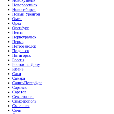
Новокузнецк
Новороссийск
Новосибирск
Новый Уренгой
Омск
Орёл
Оренбург
Пенза
Первоуральск
Пермь
Петрозаводск
Подольск
Пятигорск
Россия
Ростов-на-Дону
Рязань
Саки
Самара
Санкт-Петербург
Саранск
Саратов
Севастополь
Симферополь
Смоленск
Сочи