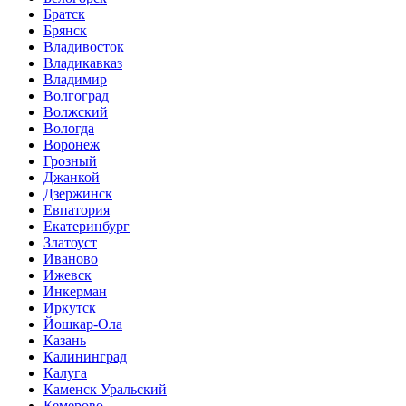
Братск
Брянск
Владивосток
Владикавказ
Владимир
Волгоград
Волжский
Вологда
Воронеж
Грозный
Джанкой
Дзержинск
Евпатория
Екатеринбург
Златоуст
Иваново
Ижевск
Инкерман
Иркутск
Йошкар-Ола
Казань
Калининград
Калуга
Каменск Уральский
Кемерово