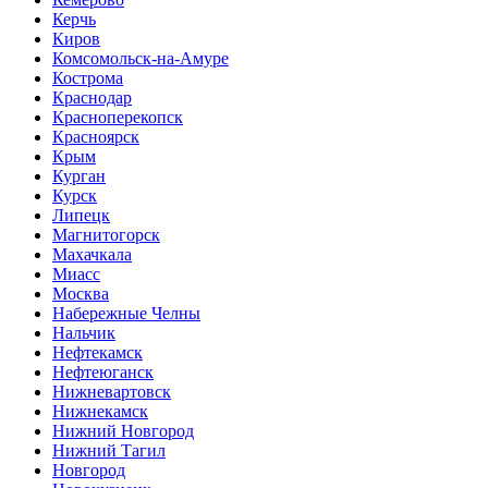
Керчь
Киров
Комсомольск-на-Амуре
Кострома
Краснодар
Красноперекопск
Красноярск
Крым
Курган
Курск
Липецк
Магнитогорск
Махачкала
Миасс
Москва
Набережные Челны
Нальчик
Нефтекамск
Нефтеюганск
Нижневартовск
Нижнекамск
Нижний Новгород
Нижний Тагил
Новгород