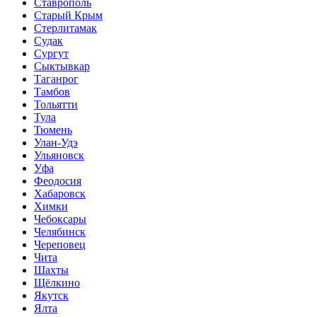
Ставрополь
Старый Крым
Стерлитамак
Судак
Сургут
Сыктывкар
Таганрог
Тамбов
Тольятти
Тула
Тюмень
Улан-Удэ
Ульяновск
Уфа
Феодосия
Хабаровск
Химки
Чебоксары
Челябинск
Череповец
Чита
Шахты
Щёлкино
Якутск
Ялта